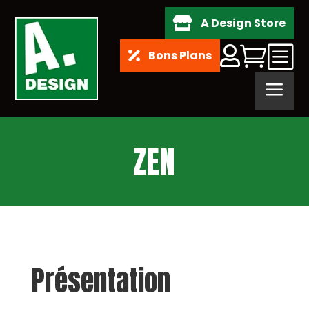
A Design Store

b


Bons Plans

a
ZEN
Présentation