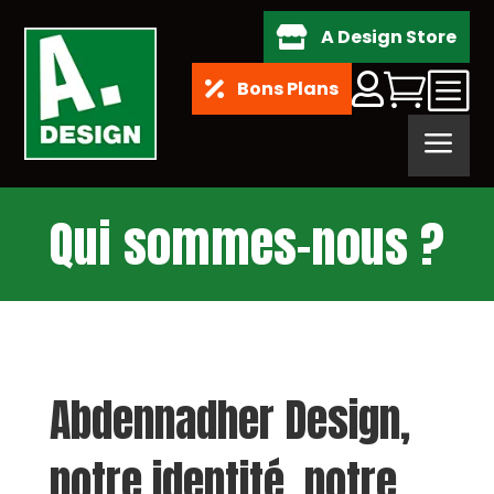
A Design Store

b


Bons Plans

a
Qui sommes-nous ?
Abdennadher Design,
notre identité, notre