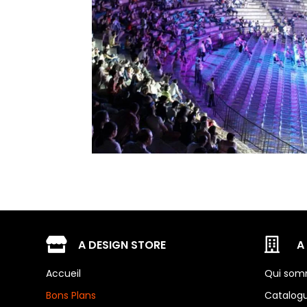


A DESIGN STORE
A
Accueil
Qui som
Bons Plans
Catalog