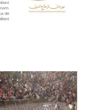
êlant
enom.
eux de
lliant