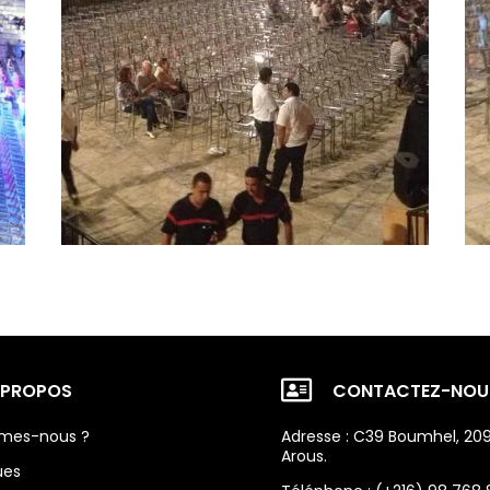

 PROPOS
CONTACTEZ-NOU
mes-nous ?
Adresse : C39 Boumhel, 20
Arous.
ues