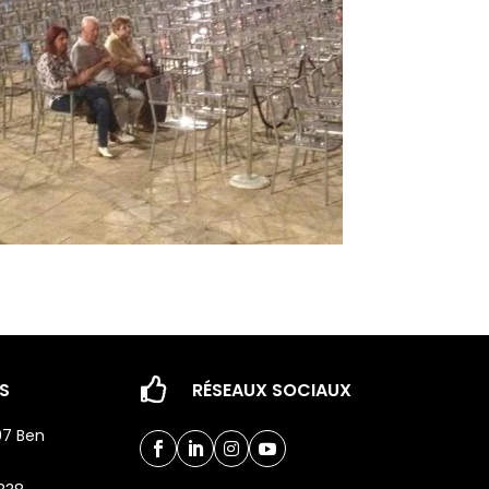

S
RÉSEAUX SOCIAUX
97 Ben



