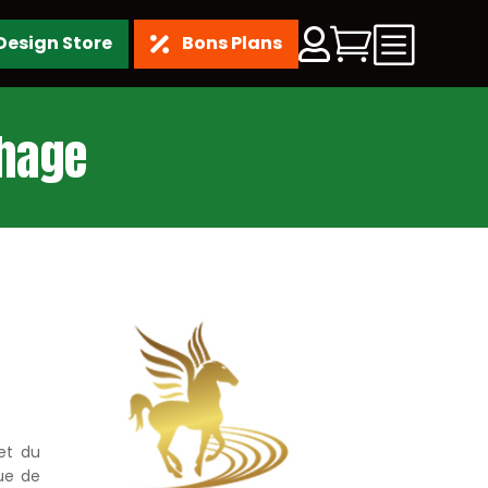
b


Design Store
Bons Plans

thage
 et du
ue de