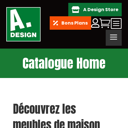
A Design Store

b


Bons Plans

a
Catalogue Home
Découvrez les
meubles de maison