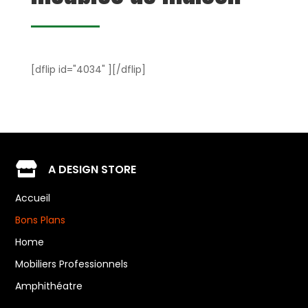
[dflip id="4034" ][/dflip]

A DESIGN STORE
Accueil
Bons Plans
Home
Mobiliers Professionnels
Amphithéatre