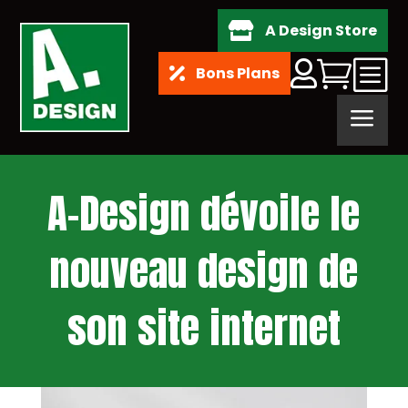
A Design Store

b


Bons Plans

a
A-Design dévoile le
nouveau design de
son site internet